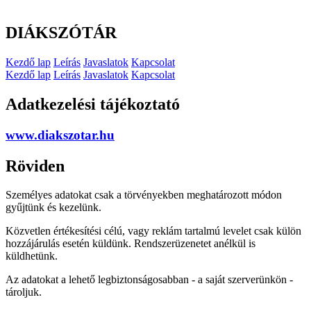
DIÁKSZÓTÁR
Kezdő lap
Leírás
Javaslatok
Kapcsolat
Kezdő lap
Leírás
Javaslatok
Kapcsolat
Adatkezelési tájékoztató
www.diakszotar.hu
Röviden
Személyes adatokat csak a törvényekben meghatározott módon
gyűjtünk és kezelünk.
Közvetlen értékesítési célú, vagy reklám tartalmú levelet csak külön
hozzájárulás esetén küldünk. Rendszerüzenetet anélkül is
küldhetünk.
Az adatokat a lehető legbiztonságosabban - a saját szerverünkön -
tároljuk.