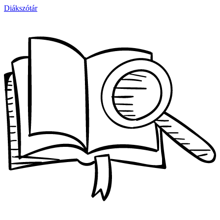
Diákszótár