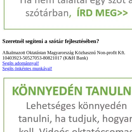
Szeretnél segíteni a szótár fejlesztésében?
Alkalmazott Oktatástan Magyarország Közhasznú Non-profit Kft.
10403923-50527053-80821017 (K&H Bank)
Segíts adománnyal!
Segíts önkéntes munkával!