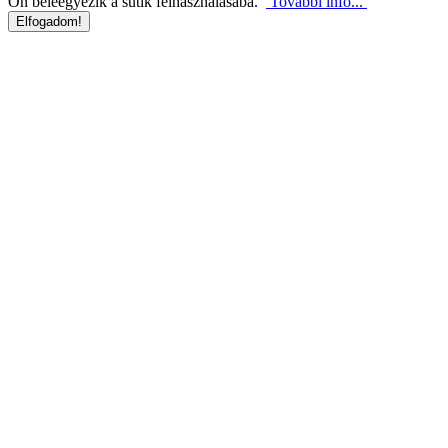
Ön beleegyezik a sütik felhasználásába.
További infó...
Elfogadom!