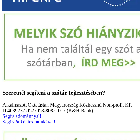
Szeretnél segíteni a szótár fejlesztésében?
Alkalmazott Oktatástan Magyarország Közhasznú Non-profit Kft.
10403923-50527053-80821017 (K&H Bank)
Segíts adománnyal!
Segíts önkéntes munkával!