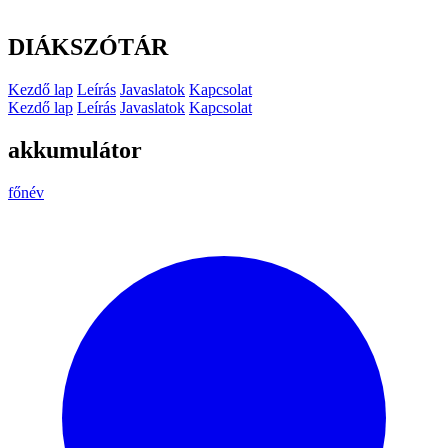
DIÁKSZÓTÁR
Kezdő lap
Leírás
Javaslatok
Kapcsolat
Kezdő lap
Leírás
Javaslatok
Kapcsolat
akkumulátor
főnév