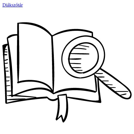
Diákszótár