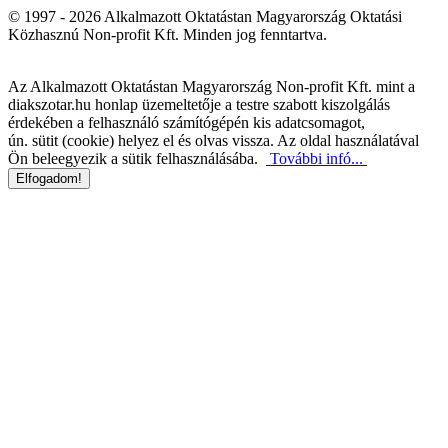
© 1997 - 2026 Alkalmazott Oktatástan Magyarország Oktatási
Közhasznú Non-profit Kft. Minden jog fenntartva.
Az Alkalmazott Oktatástan Magyarország Non-profit Kft. mint a
diakszotar.hu honlap üzemeltetője a testre szabott kiszolgálás
érdekében a felhasználó számítógépén kis adatcsomagot,
ún. sütit (cookie) helyez el és olvas vissza. Az oldal használatával
Ön beleegyezik a sütik felhasználásába.
További infó...
Elfogadom!