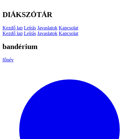
DIÁKSZÓTÁR
Kezdő lap
Leírás
Javaslatok
Kapcsolat
Kezdő lap
Leírás
Javaslatok
Kapcsolat
bandérium
főnév