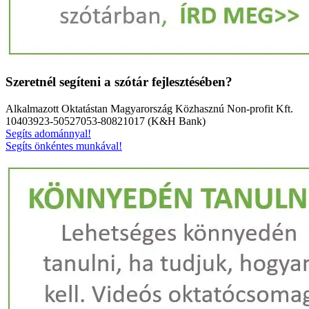
Szeretnél segíteni a szótár fejlesztésében?
Alkalmazott Oktatástan Magyarország Közhasznú Non-profit Kft.
10403923-50527053-80821017 (K&H Bank)
Segíts adománnyal!
Segíts önkéntes munkával!