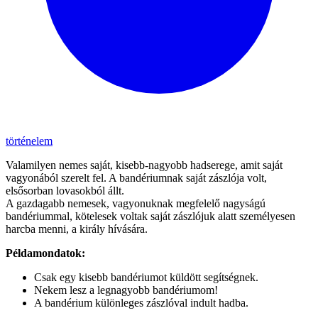
történelem
Valamilyen nemes saját, kisebb-nagyobb hadserege, amit saját
vagyonából szerelt fel. A bandériumnak saját zászlója volt,
elsősorban lovasokból állt.
A gazdagabb nemesek, vagyonuknak megfelelő nagyságú
bandériummal, kötelesek voltak saját zászlójuk alatt személyesen
harcba menni, a király hívására.
Példamondatok:
Csak egy kisebb bandériumot küldött segítségnek.
Nekem lesz a legnagyobb bandériumom!
A bandérium különleges zászlóval indult hadba.