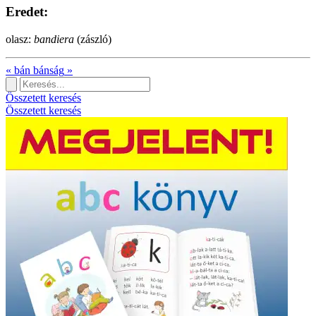
Eredet:
olasz:
bandiera
(zászló)
«
bán
bánság
»
Összetett keresés
Összetett keresés