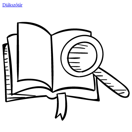
Diákszótár