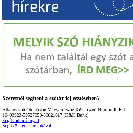
Szeretnél segíteni a szótár fejlesztésében?
Alkalmazott Oktatástan Magyarország Közhasznú Non-profit Kft.
10403923-50527053-80821017 (K&H Bank)
Segíts adománnyal!
Segíts önkéntes munkával!