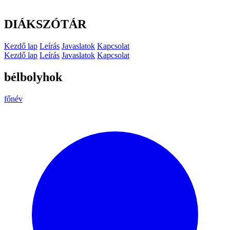
DIÁKSZÓTÁR
Kezdő lap
Leírás
Javaslatok
Kapcsolat
Kezdő lap
Leírás
Javaslatok
Kapcsolat
bélbolyhok
főnév