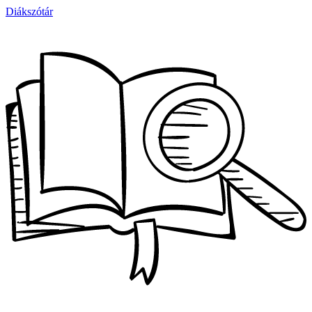
Diákszótár