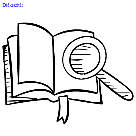
Diákszótár