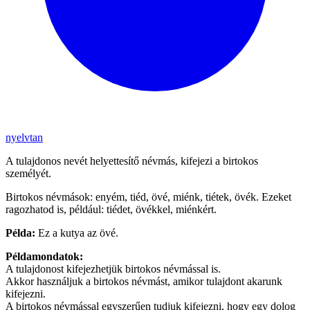
nyelvtan
A tulajdonos nevét helyettesítő névmás, kifejezi a birtokos
személyét.
Birtokos névmások: enyém, tiéd, övé, miénk, tiétek, övék. Ezeket
ragozhatod is, például: tiédet, övékkel, miénkért.
Példa:
Ez a kutya az övé.
Példamondatok:
A tulajdonost kifejezhetjük birtokos névmással is.
Akkor használjuk a birtokos névmást, amikor tulajdont akarunk
kifejezni.
A birtokos névmással egyszerűen tudjuk kifejezni, hogy egy dolog