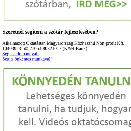
Szeretnél segíteni a szótár fejlesztésében?
Alkalmazott Oktatástan Magyarország Közhasznú Non-profit Kft.
10403923-50527053-80821017 (K&H Bank)
Segíts adománnyal!
Segíts önkéntes munkával!