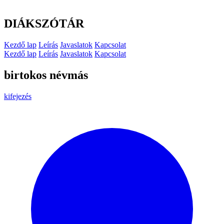
DIÁKSZÓTÁR
Kezdő lap
Leírás
Javaslatok
Kapcsolat
Kezdő lap
Leírás
Javaslatok
Kapcsolat
birtokos névmás
kifejezés