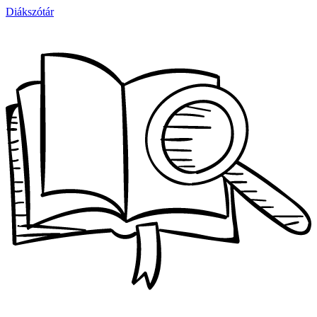
Diákszótár