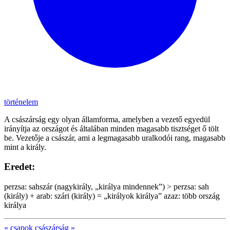
történelem
A császárság egy olyan államforma, amelyben a vezető egyedül
irányítja az országot és általában minden magasabb tisztséget ő tölt
be. Vezetője a császár, ami a legmagasabb uralkodói rang, magasabb
mint a király.
Eredet:
perzsa: sahszár (nagykirály, „királya mindennek”) > perzsa: sah
(király) + arab: szári (király) = „királyok királya” azaz: több ország
királya
«
csapok
császárság
»