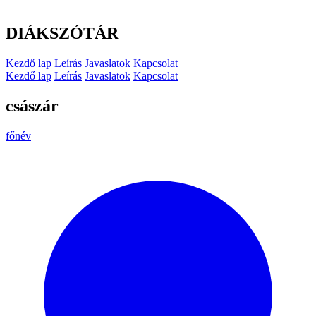
DIÁKSZÓTÁR
Kezdő lap
Leírás
Javaslatok
Kapcsolat
Kezdő lap
Leírás
Javaslatok
Kapcsolat
császár
főnév