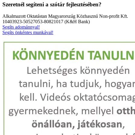
Szeretnél segíteni a szótár fejlesztésében?
Alkalmazott Oktatástan Magyarország Közhasznú Non-profit Kft.
10403923-50527053-80821017 (K&H Bank)
Segíts adománnyal!
Segíts önkéntes munkával!