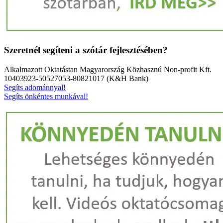
Szeretnél segíteni a szótár fejlesztésében?
Alkalmazott Oktatástan Magyarország Közhasznú Non-profit Kft.
10403923-50527053-80821017 (K&H Bank)
Segíts adománnyal!
Segíts önkéntes munkával!