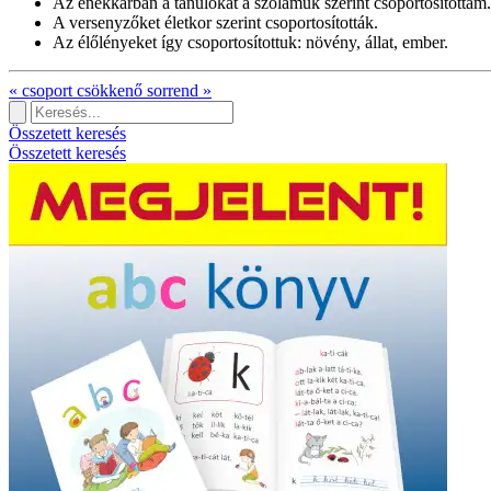
Az énekkarban a tanulókat a szólamuk szerint csoportosítottam.
A versenyzőket életkor szerint csoportosították.
Az élőlényeket így csoportosítottuk: növény, állat, ember.
«
csoport
csökkenő sorrend
»
Összetett keresés
Összetett keresés