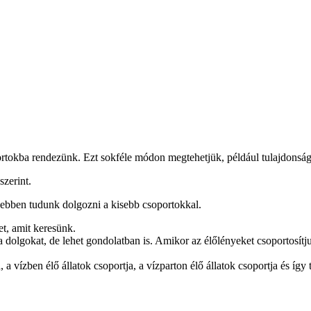
tokba rendezünk. Ezt sokféle módon megtehetjük, például tulajdonságok
szerint.
ebben tudunk dolgozni a kisebb csoportokkal.
et, amit keresünk.
a dolgokat, de lehet gondolatban is. Amikor az élőlényeket csoportosít
 a vízben élő állatok csoportja, a vízparton élő állatok csoportja és így