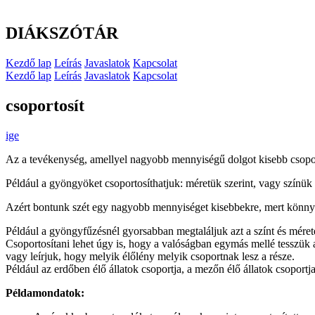
DIÁKSZÓTÁR
Kezdő lap
Leírás
Javaslatok
Kapcsolat
Kezdő lap
Leírás
Javaslatok
Kapcsolat
csoportosít
ige
Az a tevékenység, amellyel nagyobb mennyiségű dolgot kisebb csopor
Például a gyöngyöket csoportosíthatjuk: méretük szerint, vagy színük 
Azért bontunk szét egy nagyobb mennyiséget kisebbekre, mert könny
Például a gyöngyfűzésnél gyorsabban megtaláljuk azt a színt és méret
Csoportosítani lehet úgy is, hogy a valóságban egymás mellé tesszük 
vagy leírjuk, hogy melyik élőlény melyik csoportnak lesz a része.
Például az erdőben élő állatok csoportja, a mezőn élő állatok csoportja,
Példamondatok: