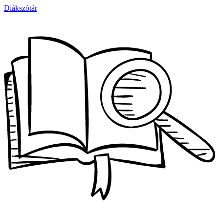
Diákszótár