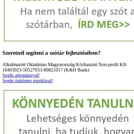
Szeretnél segíteni a szótár fejlesztésében?
Alkalmazott Oktatástan Magyarország Közhasznú Non-profit Kft.
10403923-50527053-80821017 (K&H Bank)
Segíts adománnyal!
Segíts önkéntes munkával!