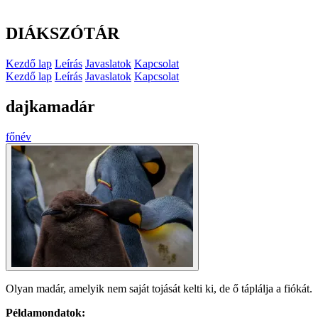
DIÁKSZÓTÁR
Kezdő lap
Leírás
Javaslatok
Kapcsolat
Kezdő lap
Leírás
Javaslatok
Kapcsolat
dajkamadár
főnév
Olyan madár, amelyik nem saját tojását kelti ki, de ő táplálja a fiókát.
Példamondatok: