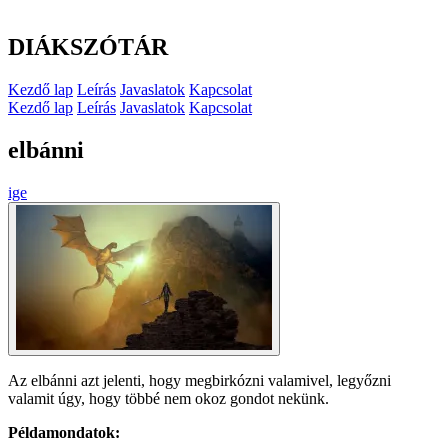
DIÁKSZÓTÁR
Kezdő lap
Leírás
Javaslatok
Kapcsolat
Kezdő lap
Leírás
Javaslatok
Kapcsolat
elbánni
ige
Az elbánni azt jelenti, hogy megbirkózni valamivel, legyőzni
valamit úgy, hogy többé nem okoz gondot nekünk.
Példamondatok: