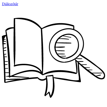
Diákszótár