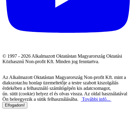
© 1997 - 2026 Alkalmazott Oktatástan Magyarország Oktatási
Közhasznú Non-profit Kft. Minden jog fenntartva.
Az Alkalmazott Oktatástan Magyarország Non-profit Kft. mint a
diakszotar.hu honlap üzemeltetője a testre szabott kiszolgálás
érdekében a felhasználó számítógépén kis adatcsomagot,
ún. sütit (cookie) helyez el és olvas vissza. Az oldal használatával
Ön beleegyezik a sütik felhasználásába.
További infó...
Elfogadom!