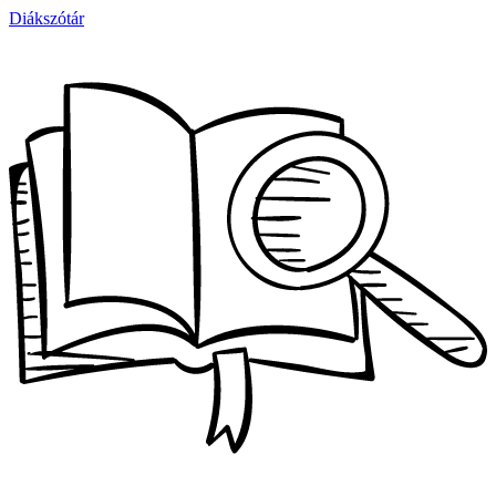
Diákszótár