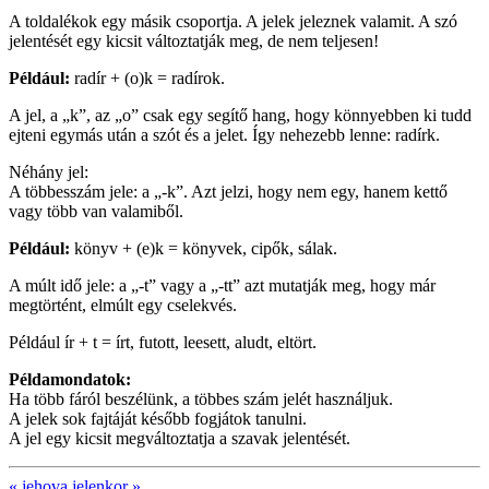
A toldalékok egy másik csoportja. A jelek jeleznek valamit. A szó
jelentését egy kicsit változtatják meg, de nem teljesen!
Például:
radír + (o)k = radírok.
A jel, a „k”, az „o” csak egy segítő hang, hogy könnyebben ki tudd
ejteni egymás után a szót és a jelet. Így nehezebb lenne: radírk.
Néhány jel:
A többesszám jele: a „-k”. Azt jelzi, hogy nem egy, hanem kettő
vagy több van valamiből.
Például:
könyv + (e)k = könyvek, cipők, sálak.
A múlt idő jele: a „-t” vagy a „-tt” azt mutatják meg, hogy már
megtörtént, elmúlt egy cselekvés.
Például ír + t = írt, futott, leesett, aludt, eltört.
Példamondatok:
Ha több fáról beszélünk, a többes szám jelét használjuk.
A jelek sok fajtáját később fogjátok tanulni.
A jel egy kicsit megváltoztatja a szavak jelentését.
«
jehova
jelenkor
»