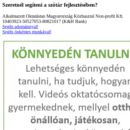
Szeretnél segíteni a szótár fejlesztésében?
Alkalmazott Oktatástan Magyarország Közhasznú Non-profit Kft.
10403923-50527053-80821017 (K&H Bank)
Segíts adománnyal!
Segíts önkéntes munkával!