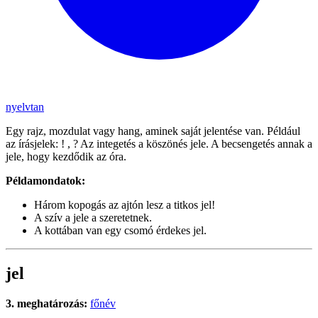
nyelvtan
Egy rajz, mozdulat vagy hang, aminek saját jelentése van. Például
az írásjelek: ! , ? Az integetés a köszönés jele. A becsengetés annak a
jele, hogy kezdődik az óra.
Példamondatok:
Három kopogás az ajtón lesz a titkos jel!
A szív a jele a szeretetnek.
A kottában van egy csomó érdekes jel.
jel
3. meghatározás:
főnév