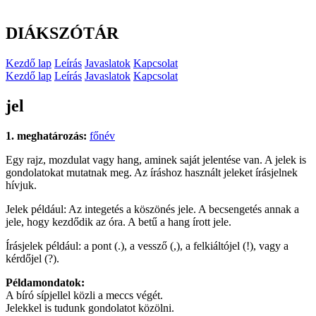
DIÁKSZÓTÁR
Kezdő lap
Leírás
Javaslatok
Kapcsolat
Kezdő lap
Leírás
Javaslatok
Kapcsolat
jel
1. meghatározás:
főnév
Egy rajz, mozdulat vagy hang, aminek saját jelentése van. A jelek is
gondolatokat mutatnak meg. Az íráshoz használt jeleket írásjelnek
hívjuk.
Jelek például: Az integetés a köszönés jele. A becsengetés annak a
jele, hogy kezdődik az óra. A betű a hang írott jele.
Írásjelek például: a pont (.), a vessző (,), a felkiáltójel (!), vagy a
kérdőjel (?).
Példamondatok:
A bíró sípjellel közli a meccs végét.
Jelekkel is tudunk gondolatot közölni.