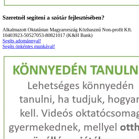
Szeretnél segíteni a szótár fejlesztésében?
Alkalmazott Oktatástan Magyarország Közhasznú Non-profit Kft.
10403923-50527053-80821017 (K&H Bank)
Segíts adománnyal!
Segíts önkéntes munkával!