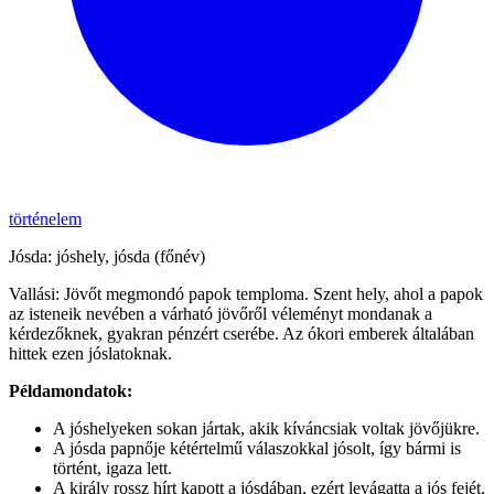
történelem
Jósda: jóshely, jósda (főnév)
Vallási: Jövőt megmondó papok temploma. Szent hely, ahol a papok
az isteneik nevében a várható jövőről véleményt mondanak a
kérdezőknek, gyakran pénzért cserébe. Az ókori emberek általában
hittek ezen jóslatoknak.
Példamondatok:
A jóshelyeken sokan jártak, akik kíváncsiak voltak jövőjükre.
A jósda papnője kétértelmű válaszokkal jósolt, így bármi is
történt, igaza lett.
A király rossz hírt kapott a jósdában, ezért levágatta a jós fejét.