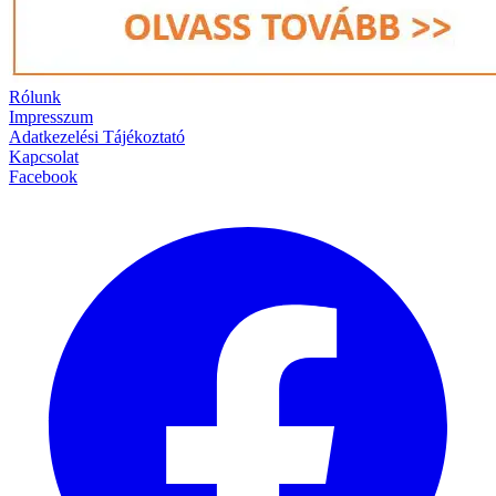
Rólunk
Impresszum
Adatkezelési Tájékoztató
Kapcsolat
Facebook