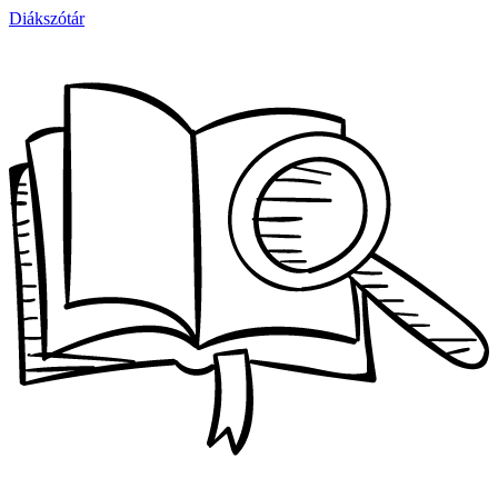
Diákszótár