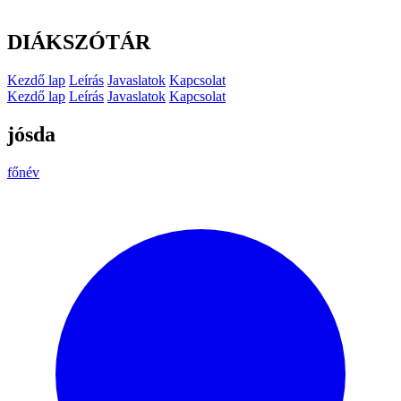
DIÁKSZÓTÁR
Kezdő lap
Leírás
Javaslatok
Kapcsolat
Kezdő lap
Leírás
Javaslatok
Kapcsolat
jósda
főnév