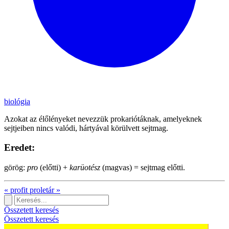
biológia
Azokat az élőlényeket nevezzük prokariótáknak, amelyeknek
sejtjeiben nincs valódi, hártyával körülvett sejtmag.
Eredet:
görög:
pro
(előtti) +
karüotész
(magvas) = sejtmag előtti.
«
profit
proletár
»
Összetett keresés
Összetett keresés