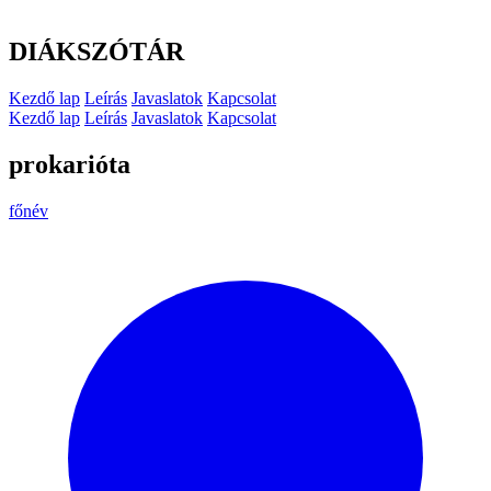
DIÁKSZÓTÁR
Kezdő lap
Leírás
Javaslatok
Kapcsolat
Kezdő lap
Leírás
Javaslatok
Kapcsolat
prokarióta
főnév