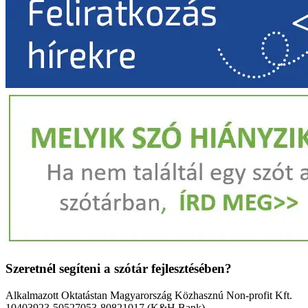
Szeretnél segíteni a szótár fejlesztésében?
Alkalmazott Oktatástan Magyarország Közhasznú Non-profit Kft.
10403923-50527053-80821017 (K&H Bank)