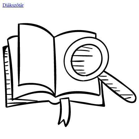
Diákszótár