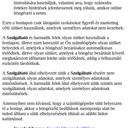
biztosítására használjuk, valamint arra, hogy számodra
érdekes hirdetések jelenhessenek meg rólunk, amikor online
böngészel a neten.
Ezen a honlapon csak látogatási szokásokat figyelő és marketing
célú sütiket használunk, amelyek személyes adatokat nem kezelnek.
A
Szolgáltató
és harmadik felek olyan sütiket használnak a
honlapon, illetve ezen keresztül az Ön számítógépén olyan sütiket
helyeztek el, amelyek a böngésző bezárásakor automatikusan
törlődnek, illetve olyan sütiket, amelyek a böngész bezárását követő
meghatározott időtartam letelte után törlődnek, addig a felhasználó
eszközén tárolódnak.
A
Szolgáltató
által elhelyezett sütik a
Szolgáltató
részére nem
szolgáltatnak olyan adatokat, amelyek személyes adatoknak
minősülnének. A harmadik felek által elhelyezett sütik szintén nem
szolgáltatnak olyan adatokat, amelyek személyes adatoknak
minősülnének.
Amennyiben nem kívánod, hogy a számítógépedre sütit helyezzen
el a honlap, akkor a böngésződ beállítások menüpontja alatt be
tudod állítani a sütik elhelyezésének tiltását az alábbi linkre
kattintással: