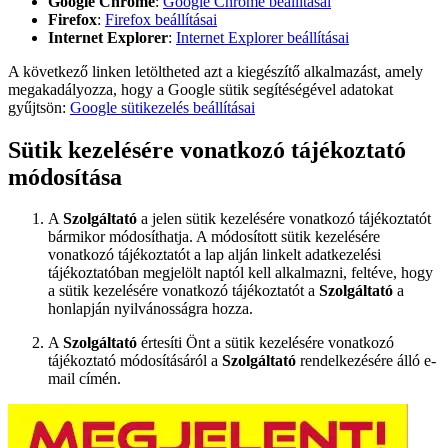
Google Chrome
:
Google Chrome beállításai
Firefox
:
Firefox beállításai
Internet Explorer
:
Internet Explorer beállításai
A következő linken letöltheted azt a kiegészítő alkalmazást, amely
megakadályozza, hogy a Google sütik segítéségével adatokat
gyűjtsön:
Google sütikezelés beállításai
Sütik kezelésére vonatkozó tájékoztató
módosítása
A
Szolgáltató
a jelen sütik kezelésére vonatkozó tájékoztatót
bármikor módosíthatja. A módosított sütik kezelésére
vonatkozó tájékoztatót a lap alján linkelt adatkezelési
tájékoztatóban megjelölt naptól kell alkalmazni, feltéve, hogy
a sütik kezelésére vonatkozó tájékoztatót a
Szolgáltató
a
honlapján nyilvánosságra hozza.
A
Szolgáltató
értesíti Önt a sütik kezelésére vonatkozó
tájékoztató módosításáról a
Szolgáltató
rendelkezésére álló e-
mail címén.