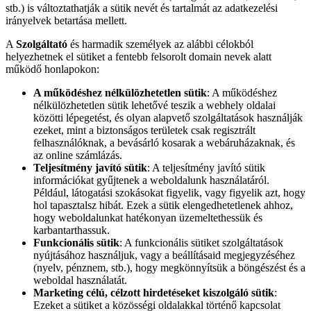
stb.) is változtathatják a sütik nevét és tartalmát az adatkezelési
irányelvek betartása mellett.
A
Szolgáltató
és harmadik személyek az alábbi célokból
helyezhetnek el sütiket a fentebb felsorolt domain nevek alatt
működő honlapokon:
A működéshez nélkülözhetetlen sütik
: A működéshez
nélkülözhetetlen sütik lehetővé teszik a webhely oldalai
közötti lépegetést, és olyan alapvető szolgáltatások használják
ezeket, mint a biztonságos területek csak regisztrált
felhasználóknak, a bevásárló kosarak a webáruházaknak, és
az online számlázás.
Teljesítmény javító sütik
: A teljesítmény javító sütik
információkat gyűjtenek a weboldalunk használatáról.
Például, látogatási szokásokat figyelik, vagy figyelik azt, hogy
hol tapasztalsz hibát. Ezek a sütik elengedhetetlenek ahhoz,
hogy weboldalunkat hatékonyan üzemeltethessük és
karbantarthassuk.
Funkcionális sütik
: A funkcionális sütiket szolgáltatások
nyújtásához használjuk, vagy a beállításaid megjegyzéséhez
(nyelv, pénznem, stb.), hogy megkönnyítsük a böngészést és a
weboldal használatát.
Marketing célú, célzott hirdetéseket kiszolgáló sütik
:
Ezeket a sütiket a közösségi oldalakkal történő kapcsolat