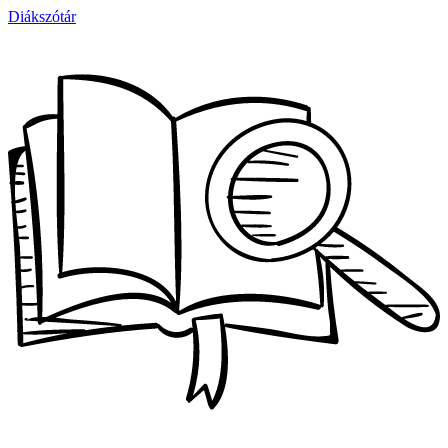
Diákszótár