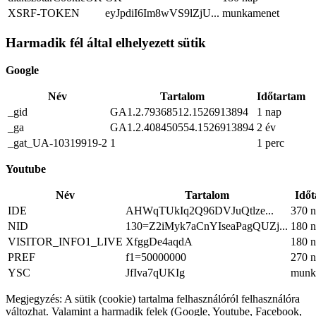
XSRF-TOKEN
eyJpdiI6Im8wVS9lZjU...
munkamenet
Harmadik fél által elhelyezett sütik
Google
Név
Tartalom
Időtartam
_gid
GA1.2.79368512.1526913894
1 nap
_ga
GA1.2.408450554.1526913894
2 év
_gat_UA-10319919-2
1
1 perc
Youtube
Név
Tartalom
Idő
IDE
AHWqTUkIq2Q96DVJuQtlze...
370 
NID
130=Z2iMyk7aCnYIseaPagQUZj...
180 
VISITOR_INFO1_LIVE
XfggDe4aqdA
180 
PREF
f1=50000000
270 
YSC
JfIva7qUKIg
munk
Megjegyzés: A sütik (cookie) tartalma felhasználóról felhasználóra
változhat. Valamint a harmadik felek (Google, Youtube, Facebook,