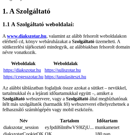
1. A Szolgáltató
1.1 A Szolgáltató weboldalai:
A
www.diakszotar.hu
, valamint az alább felsorolt weboldalakon
elérhető cd, könyv webáruházakat a
Szolgáltató
üzemelteti. A
sütikezelési tájékoztató mindegyik, az alábbiakban felsorolt domain
névre vonatkozik.
Weboldalak
Weboldalak
https://diakszotar.hu
https://suliszotar.hu
https://cegesszotar.hu
https://tanulasiteszt.hu
Az alábbi táblázatban foglaljuk össze azokat a sütiket – nevükkel,
tartalmukkal és a lejárati időtartamukkal együtt –, amiket a
Szolgáltató
webszervere, vagy a
Szolgáltató
által megbízhatónak
ítélt más szolgáltatók (harmadik fél) webszerverei elhelyezhetnek a
felhasználó számítógépén vagy mobil eszközén.
Név
Tartalom
Időtartam
diakszotar_session
eyJpdiI6Im8wVS9lZjU...
munkamenet
diakszotarCookieOK
OK
180 nap