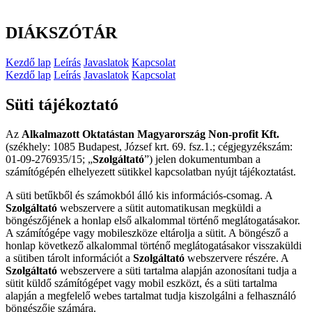
DIÁKSZÓTÁR
Kezdő lap
Leírás
Javaslatok
Kapcsolat
Kezdő lap
Leírás
Javaslatok
Kapcsolat
Süti tájékoztató
Az
Alkalmazott Oktatástan Magyarország Non-profit Kft.
(székhely: 1085 Budapest, József krt. 69. fsz.1.; cégjegyzékszám:
01-09-276935/15; „
Szolgáltató
”) jelen dokumentumban a
számítógépén elhelyezett sütikkel kapcsolatban nyújt tájékoztatást.
A süti betűkből és számokból álló kis információs-csomag. A
Szolgáltató
webszervere a sütit automatikusan megküldi a
böngészőjének a honlap első alkalommal történő meglátogatásakor.
A számítógépe vagy mobileszköze eltárolja a sütit. A böngésző a
honlap következő alkalommal történő meglátogatásakor visszaküldi
a sütiben tárolt információt a
Szolgáltató
webszervere részére. A
Szolgáltató
webszervere a süti tartalma alapján azonosítani tudja a
sütit küldő számítógépet vagy mobil eszközt, és a süti tartalma
alapján a megfelelő webes tartalmat tudja kiszolgálni a felhasználó
böngészője számára.