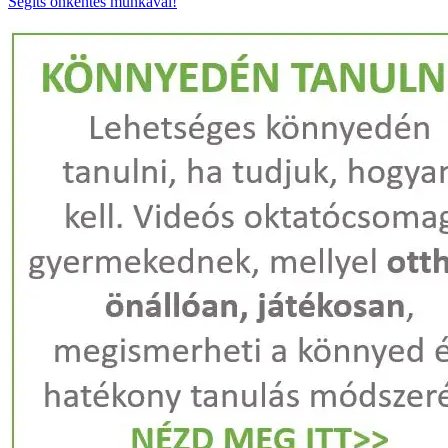
Segíts önkéntes munkával!