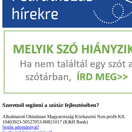
Szeretnél segíteni a szótár fejlesztésében?
Alkalmazott Oktatástan Magyarország Közhasznú Non-profit Kft.
10403923-50527053-80821017 (K&H Bank)
Segíts adománnyal!