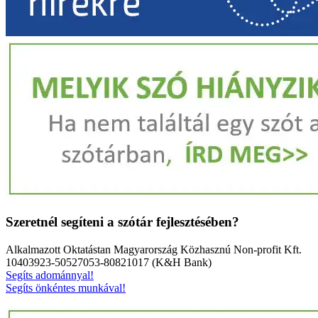
Szeretnél segíteni a szótár fejlesztésében?
Alkalmazott Oktatástan Magyarország Közhasznú Non-profit Kft.
10403923-50527053-80821017 (K&H Bank)
Segíts adománnyal!
Segíts önkéntes munkával!