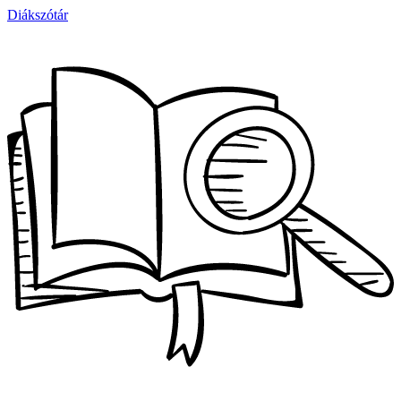
Diákszótár