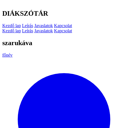
DIÁKSZÓTÁR
Kezdő lap
Leírás
Javaslatok
Kapcsolat
Kezdő lap
Leírás
Javaslatok
Kapcsolat
szarukáva
főnév