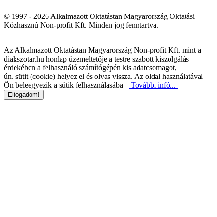
© 1997 - 2026 Alkalmazott Oktatástan Magyarország Oktatási
Közhasznú Non-profit Kft. Minden jog fenntartva.
Az Alkalmazott Oktatástan Magyarország Non-profit Kft. mint a
diakszotar.hu honlap üzemeltetője a testre szabott kiszolgálás
érdekében a felhasználó számítógépén kis adatcsomagot,
ún. sütit (cookie) helyez el és olvas vissza. Az oldal használatával
Ön beleegyezik a sütik felhasználásába.
További infó...
Elfogadom!