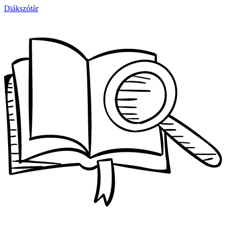
Diákszótár