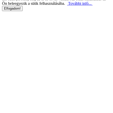
Ön beleegyezik a sütik felhasználásába.
További infó...
Elfogadom!