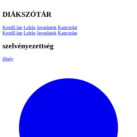
DIÁKSZÓTÁR
Kezdő lap
Leírás
Javaslatok
Kapcsolat
Kezdő lap
Leírás
Javaslatok
Kapcsolat
szelvényezettség
főnév