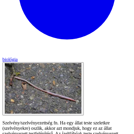
biológia
Szelvény/szelvényezettség fn. Ha egy állat teste szeletkre
(szelvényekre) oszlik, akkor azt mondjuk, hogy ez az állat
szelvényezett testfelépítésű. Az ízeltlábúak teste szelvényezett.