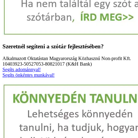
Szeretnél segíteni a szótár fejlesztésében?
Alkalmazott Oktatástan Magyarország Közhasznú Non-profit Kft.
10403923-50527053-80821017 (K&H Bank)
Segíts adománnyal!
Segíts önkéntes munkával!