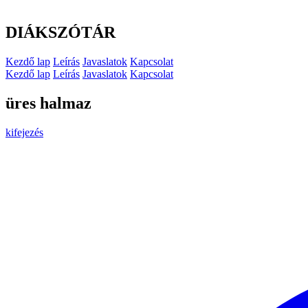
DIÁKSZÓTÁR
Kezdő lap
Leírás
Javaslatok
Kapcsolat
Kezdő lap
Leírás
Javaslatok
Kapcsolat
üres halmaz
kifejezés