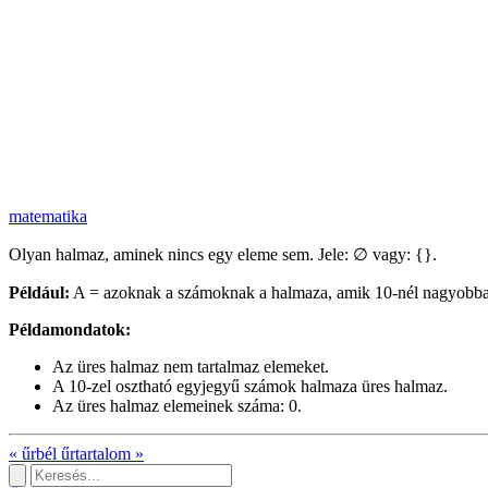
matematika
Olyan halmaz, aminek nincs egy eleme sem. Jele: ∅ vagy: {}.
Például:
A = azoknak a számoknak a halmaza, amik 10-nél nagyobbak é
Példamondatok:
Az üres halmaz nem tartalmaz elemeket.
A 10-zel osztható egyjegyű számok halmaza üres halmaz.
Az üres halmaz elemeinek száma: 0.
«
űrbél
űrtartalom
»