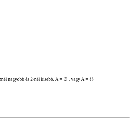
znél nagyobb és 2-nél kisebb. A = ∅ , vagy A = {}