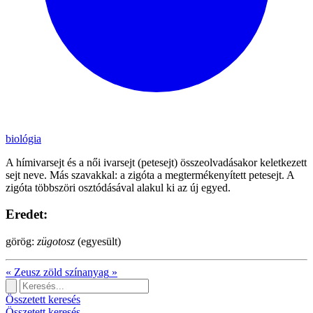
biológia
A hímivarsejt és a női ivarsejt (petesejt) összeolvadásakor keletkezett
sejt neve. Más szavakkal: a zigóta a megtermékenyített petesejt. A
zigóta többszöri osztódásával alakul ki az új egyed.
Eredet:
görög:
zügotosz
(egyesült)
«
Zeusz
zöld színanyag
»
Összetett keresés
Összetett keresés