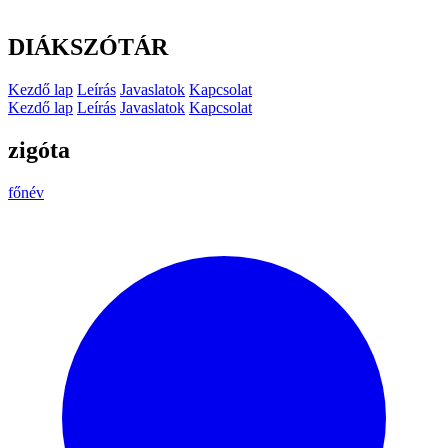
DIÁKSZÓTÁR
Kezdő lap
Leírás
Javaslatok
Kapcsolat
Kezdő lap
Leírás
Javaslatok
Kapcsolat
zigóta
főnév