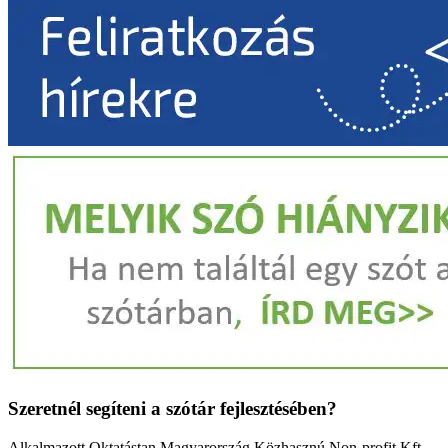
Szeretnél segíteni a szótár fejlesztésében?
Alkalmazott Oktatástan Magyarország Közhasznú Non-profit Kft.