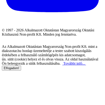
© 1997 - 2026 Alkalmazott Oktatástan Magyarország Oktatási
Közhasznú Non-profit Kft. Minden jog fenntartva.
Az Alkalmazott Oktatástan Magyarország Non-profit Kft. mint a
diakszotar.hu honlap üzemeltetője a testre szabott kiszolgálás
érdekében a felhasználó számítógépén kis adatcsomagot,
ún. sütit (cookie) helyez el és olvas vissza. Az oldal használatával
Ön beleegyezik a sütik felhasználásába.
További infó...
Elfogadom!