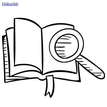
Diákszótár