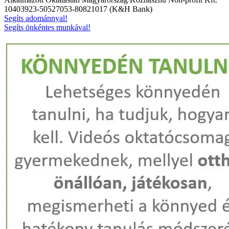
10403923-50527053-80821017 (K&H Bank)
Segíts adománnyal!
Segíts önkéntes munkával!