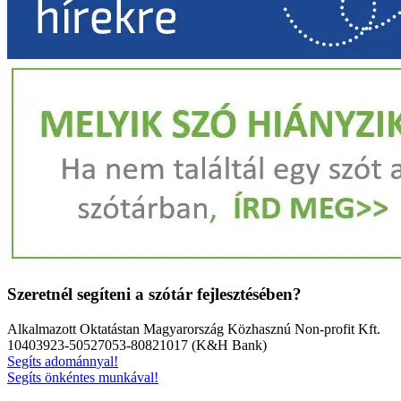
Szeretnél segíteni a szótár fejlesztésében?
Alkalmazott Oktatástan Magyarország Közhasznú Non-profit Kft.
10403923-50527053-80821017 (K&H Bank)
Segíts adománnyal!
Segíts önkéntes munkával!