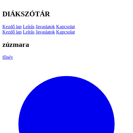
DIÁKSZÓTÁR
Kezdő lap
Leírás
Javaslatok
Kapcsolat
Kezdő lap
Leírás
Javaslatok
Kapcsolat
zúzmara
főnév