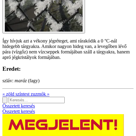
Így hívjuk azt a vékony jégréteget, ami rárakódik a 0 °C-nál
hidegebb tárgyakra. Amikor nagyon hideg van, a levegőben lévő
pára (vízgőz) nem vízcseppek formájában száll a tárgyakra, hanem
apró jégkristályok formájában.
Eredet:
szláv:
maráz
(fagy)
«
zöld színtest
zuzmók
»
Összetett keresés
Összetett keresés