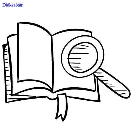
Diákszótár