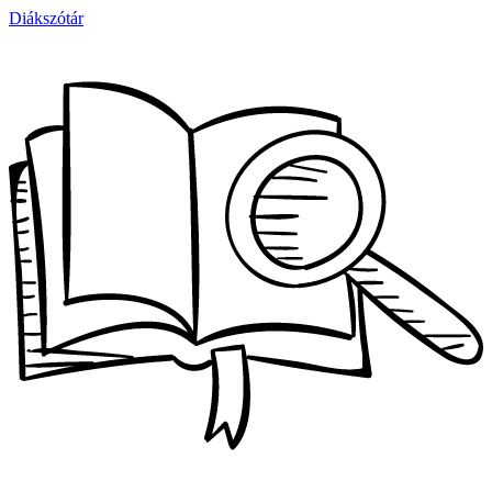
Diákszótár