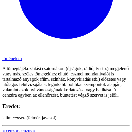
történelem
A tömegtájékoztatási csatornákon (újságok, rádió, tv stb.) megjelenő
vagy más, széles tömegekhez eljutó, eszmei mondanivalót is
tartalmazó anyagok (film, színház, könyvkiadás stb.) előzetes vagy
utólagos felülvizsgálata, leginkább politikai szempontok alapján,
valamint azok nyilvánosságának korlátozása vagy betiltása. A
cenzúra egyben az ellenőrzést, büntetést végző szervet is jelöli.
Eredet:
latin:
censeo
(felmér, javasol)
«
cenzor
cenzus
»