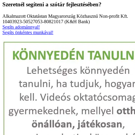
Szeretnél segíteni a szótár fejlesztésében?
Alkalmazott Oktatástan Magyarország Közhasznú Non-profit Kft.
10403923-50527053-80821017 (K&H Bank)
Segíts adománnyal!
Segíts önkéntes munkával!