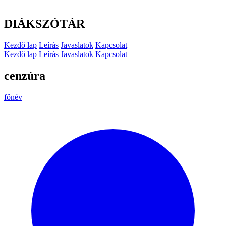
DIÁKSZÓTÁR
Kezdő lap
Leírás
Javaslatok
Kapcsolat
Kezdő lap
Leírás
Javaslatok
Kapcsolat
cenzúra
főnév