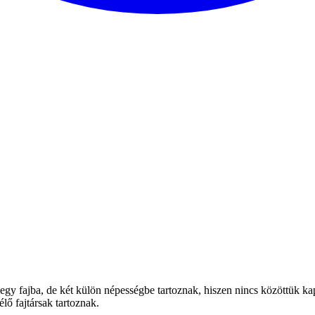
gy fajba, de két külön népességbe tartoznak, hiszen nincs közöttük kap
lő fajtársak tartoznak.