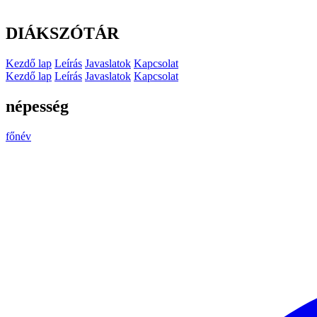
DIÁKSZÓTÁR
Kezdő lap
Leírás
Javaslatok
Kapcsolat
Kezdő lap
Leírás
Javaslatok
Kapcsolat
népesség
főnév