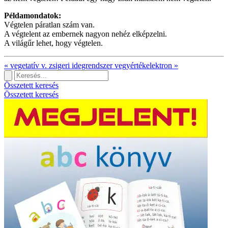
Példamondatok:
Végtelen páratlan szám van.
A végtelent az embernek nagyon nehéz elképzelni.
A világűr lehet, hogy végtelen.
«
vegetatív v. zsigeri idegrendszer
vegyértékelektron
»
Összetett keresés
Összetett keresés