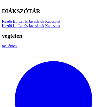
DIÁKSZÓTÁR
Kezdő lap
Leírás
Javaslatok
Kapcsolat
Kezdő lap
Leírás
Javaslatok
Kapcsolat
végtelen
melléknév