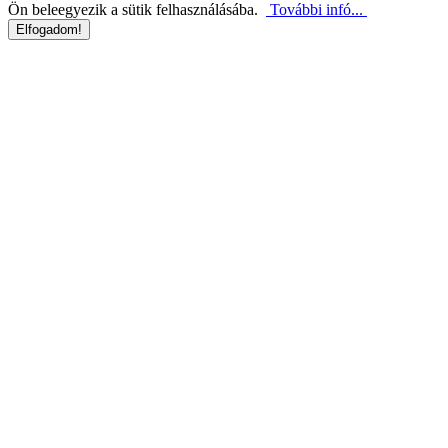
Ön beleegyezik a sütik felhasználásába.
További infó...
Elfogadom!