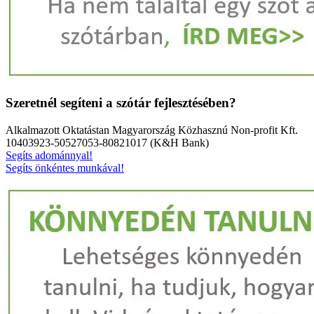
Szeretnél segíteni a szótár fejlesztésében?
Alkalmazott Oktatástan Magyarország Közhasznú Non-profit Kft.
10403923-50527053-80821017 (K&H Bank)
Segíts adománnyal!
Segíts önkéntes munkával!