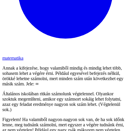
matematika
Annak a kifejezése, hogy valamiből mindig és mindig lehet több,
sohasem lehet a végére érni. Például egyesével befejezés nélkül,
örökké lehetne számolni, mert minden szám után következhet egy
másik szám. Jele: ∞
Általános iskolában ritkán számolunk végtelennel. Olyankor
szoktuk megemlíteni, amikor egy számsort sokáig lehet folytatni,
azaz egy feladat eredménye nagyon sok szám lehet. (Végtelenül
sok.)
Figyelem! Ha valamiből nagyon-nagyon sok van, de ha sok időnk
lenne, meg tudnánk számolni, mert egyszer a végére tudnánk érni,
az nem végtelen! Például egy nagy zsák mákszem nem végtelen.