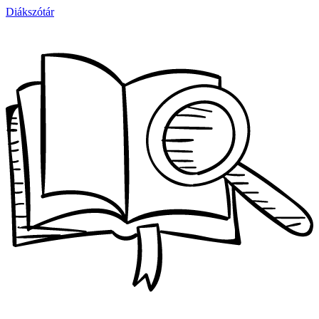
Diákszótár