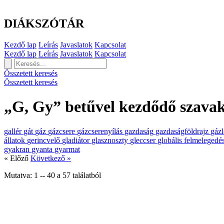
DIÁKSZÓTÁR
Kezdő lap
Leírás
Javaslatok
Kapcsolat
Kezdő lap
Leírás
Javaslatok
Kapcsolat
Összetett keresés
Összetett keresés
„G, Gy” betűvel kezdődő szava
gallér
gát
gáz
gázcsere
gázcserenyílás
gazdaság
gazdaságföldrajz
gáz
állatok
gerincvelő
gladiátor
glasznoszty
gleccser
globális felmelegedé
gyakran
gyanta
gyarmat
« Előző
Következő »
Mutatva:
1
--
40
a
57
találatból