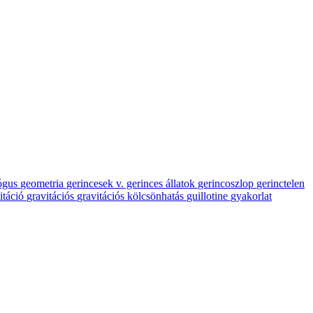
ógus
geometria
gerincesek v. gerinces állatok
gerincoszlop
gerinctelen
itáció
gravitációs
gravitációs kölcsönhatás
guillotine
gyakorlat