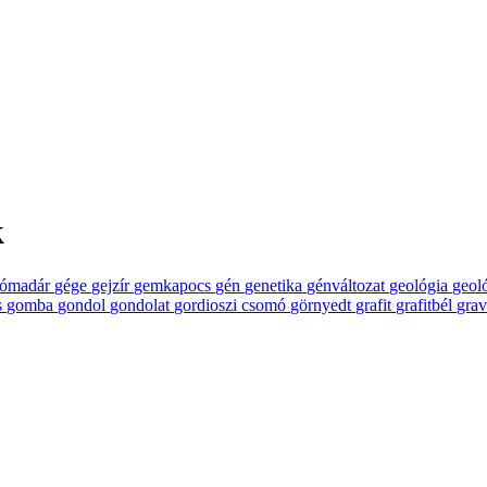
k
lómadár
gége
gejzír
gemkapocs
gén
genetika
génváltozat
geológia
geol
s
gomba
gondol
gondolat
gordioszi csomó
görnyedt
grafit
grafitbél
grav