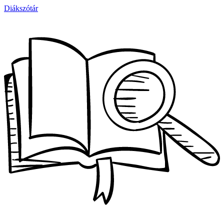
Diákszótár