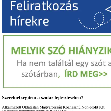
Szeretnél segíteni a szótár fejlesztésében?
Alkalmazott Oktatástan Magyarország Közhasznú Non-profit Kft.