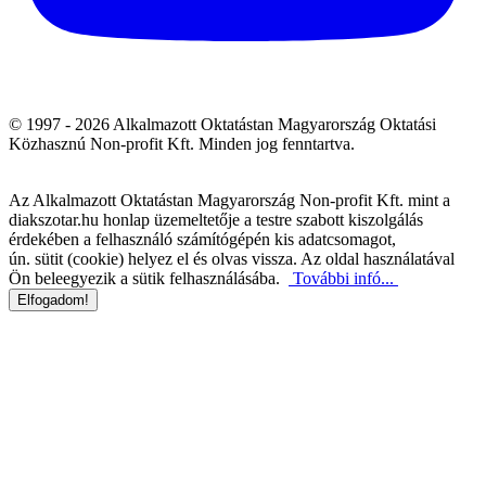
© 1997 - 2026 Alkalmazott Oktatástan Magyarország Oktatási
Közhasznú Non-profit Kft. Minden jog fenntartva.
Az Alkalmazott Oktatástan Magyarország Non-profit Kft. mint a
diakszotar.hu honlap üzemeltetője a testre szabott kiszolgálás
érdekében a felhasználó számítógépén kis adatcsomagot,
ún. sütit (cookie) helyez el és olvas vissza. Az oldal használatával
Ön beleegyezik a sütik felhasználásába.
További infó...
Elfogadom!