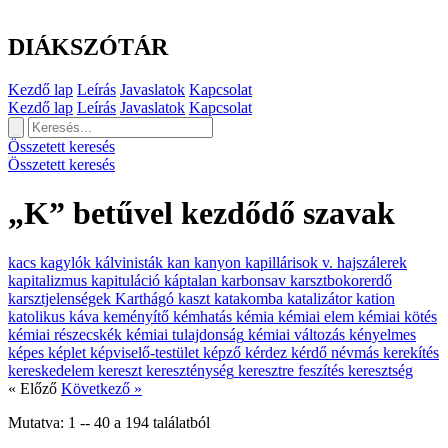
DIÁKSZÓTÁR
Kezdő lap
Leírás
Javaslatok
Kapcsolat
Kezdő lap
Leírás
Javaslatok
Kapcsolat
Összetett keresés
Összetett keresés
„K” betűvel kezdődő szavak
kacs
kagylók
kálvinisták
kan
kanyon
kapillárisok v. hajszálerek
kapitalizmus
kapituláció
káptalan
karbonsav
karsztbokorerdő
karsztjelenségek
Karthágó
kaszt
katakomba
katalizátor
kation
katolikus
káva
keményítő
kémhatás
kémia
kémiai elem
kémiai kötés
kémiai részecskék
kémiai tulajdonság
kémiai változás
kényelmes
képes
képlet
képviselő-testület
képző
kérdez
kérdő névmás
kerekítés
kereskedelem
kereszt
kereszténység
keresztre feszítés
keresztség
« Előző
Következő »
Mutatva:
1
--
40
a
194
találatból