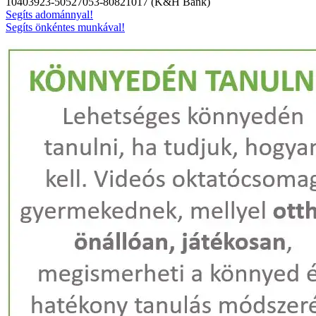
10403923-50527053-80821017 (K&H Bank)
Segíts adománnyal!
Segíts önkéntes munkával!