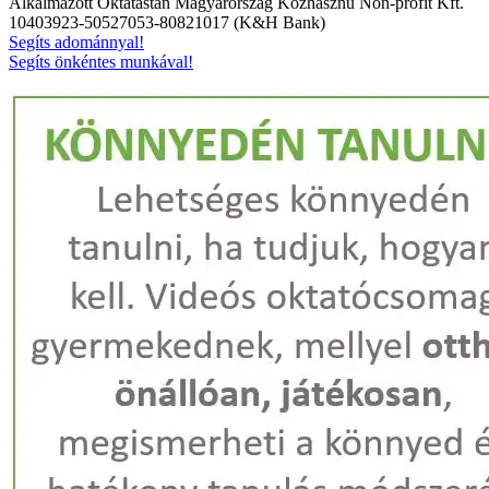
Alkalmazott Oktatástan Magyarország Közhasznú Non-profit Kft.
10403923-50527053-80821017 (K&H Bank)
Segíts adománnyal!
Segíts önkéntes munkával!