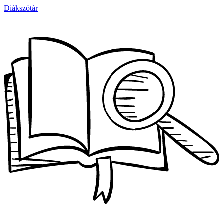
Diákszótár