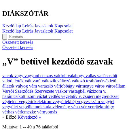
DIÁKSZÓTÁR
Kezdő lap
Leírás
Javaslatok
Kapcsolat
Kezdő lap
Leírás
Javaslatok
Kapcsolat
Összetett keresés
Összetett keresés
„V” betűvel kezdődő szavak
vacok
vagy
vagyoni cenzus
vakfolt
valahogy
vallás
vallásos hit
valódi érték
váltivarú
változik
változó
változó testhőmérsékletű
állatok
vályog
vám
varázsló
várjobbágy
vármegye
város
városállam
Varsói Szerződés Szervezete
vaskor
vastagbél
vázizom v.
harántcsíkolt izom
vázlat
vedlés
vegetatív v. zsigeri idegrendszer
végtelen
vegyértékelektron
vegyértékhéj
vegyes szám
vegyjel
vegyület
vegyületmolekula
vélemény
véna
vér
verejtékmirigy
vérhas
vérlemezke
vérnyomás
« Előző
Következő »
Mutatva:
1
--
40
a
76
találatból