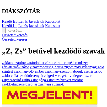
DIÁKSZÓTÁR
Kezdő lap
Leírás
Javaslatok
Kapcsolat
Kezdő lap
Leírás
Javaslatok
Kapcsolat
Összetett keresés
Összetett keresés
„Z, Zs” betűvel kezdődő szavak
zaklatott
zápfog
zarándoklat
zárda
zárt keringési rendszer
zárvatermők
zátony
zavarodottság
Zeusz
zigóta
zöld színanyag
zöld
színtest
zsákmányoló ember
zsákmányszerző háborúk
zsellér
zsidó
zsidó vallás
zsidótörvények
zsigeri v vegetatív idegrendszer
zsigerzacskó
zsilip
zsinagóga
zsinat
zsírszövet
zsoldos
zsoldoshadsereg
zsoltár
zúzmara
zuzmók